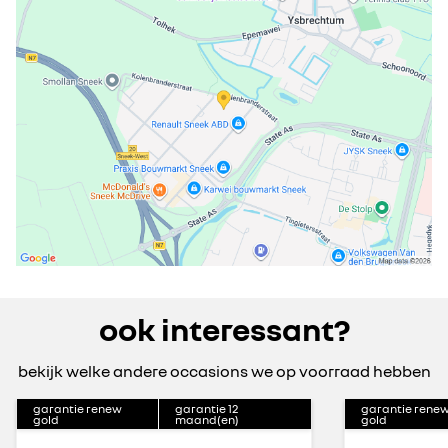
ook interessant?
bekijk welke andere occasions we op voorraad hebben
garantie renew
garantie
12
garantie rene
gold
maand(en)
gold