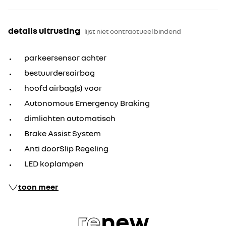
details uitrusting
lijst niet contractueel bindend
parkeersensor achter
bestuurdersairbag
hoofd airbag(s) voor
Autonomous Emergency Braking
dimlichten automatisch
Brake Assist System
Anti doorSlip Regeling
LED koplampen
toon meer
re
new