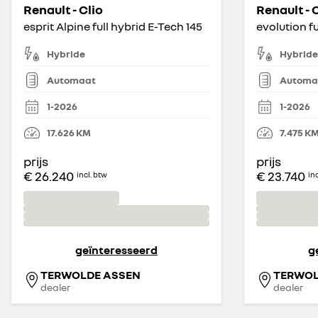
Renault - Clio
Renault - 
esprit Alpine full hybrid E-Tech 145
evolution fu
Hybride
Hybride
Automaat
Automa
1-2026
1-2026
17.626
KM
7.475
K
prijs
prijs
€ 26.240
€ 23.740
incl. btw
in
geïnteresseerd
g
TERWOLDE ASSEN
TERWOL
dealer
dealer