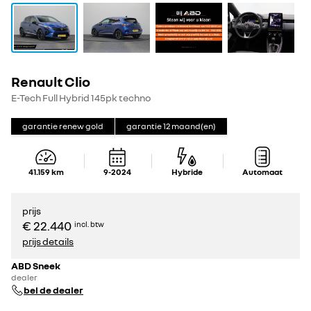
Renault Clio
E-Tech Full Hybrid 145pk techno
garantie renew gold
garantie
12
maand(en)
41.159
km
9-2024
Hybride
Automaat
prijs
€ 22.440
incl. btw
prijs details
ABD Sneek
dealer
bel de dealer