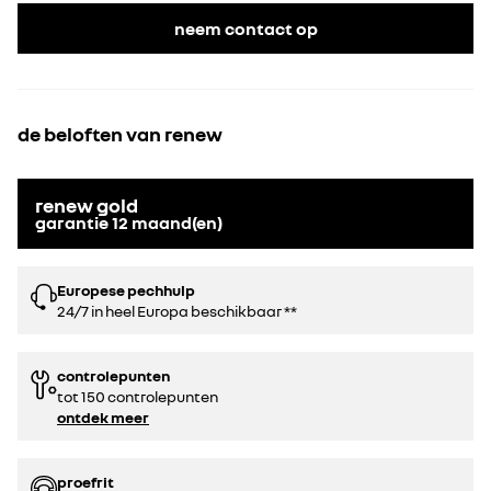
neem contact op
de beloften van renew
renew gold
garantie
12
maand(en)
Europese pechhulp
24/7 in heel Europa beschikbaar **
controlepunten
tot 150 controlepunten
ontdek meer
proefrit