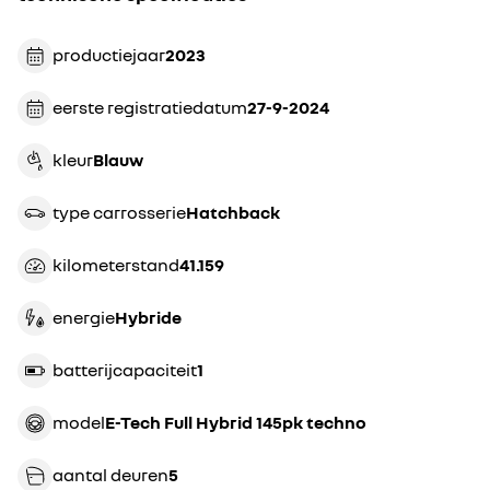
productiejaar
2023
eerste registratiedatum
27-9-2024
kleur
blauw
type carrosserie
hatchback
kilometerstand
41.159
energie
Hybride
batterijcapaciteit
1
model
E-Tech Full Hybrid 145pk techno
aantal deuren
5