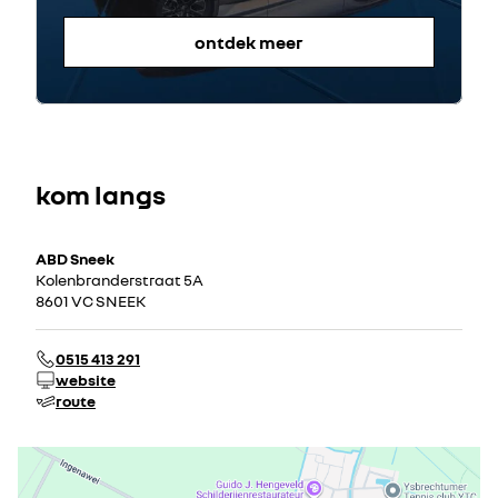
ontdek meer
kom langs
ABD Sneek
Kolenbranderstraat 5A
8601 VC SNEEK
0515 413 291
website
route