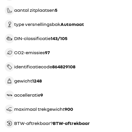
aantal zitplaatsen
5
type versnellingsbak
automaat
DIN-classificatie
143/105
CO2-emissies
97
identificatiecode
864829108
gewicht
1248
accelleratie
9
maximaal trekgewicht
900
BTW-aftrekbaar?
BTW-aftrekbaar