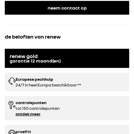
neem contact op
de beloften van renew
renew gold
garantie
12
maand(en)
Europese pechhulp
24/7 in heel Europa beschikbaar **
controlepunten
tot 150 controlepunten
ontdek meer
proefrit