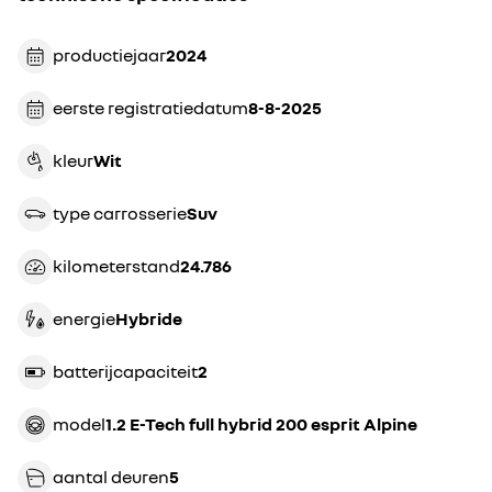
productiejaar
2024
eerste registratiedatum
8-8-2025
kleur
wit
type carrosserie
suv
kilometerstand
24.786
energie
Hybride
batterijcapaciteit
2
model
1.2 E-Tech full hybrid 200 esprit Alpine
aantal deuren
5