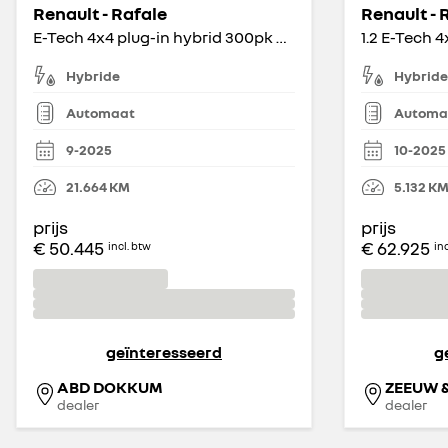
Renault - Rafale
Renault - 
E-Tech 4x4 plug-in hybrid 300pk atelier Alpine
Hybride
Hybride
Automaat
Automa
9-2025
10-2025
21.664
KM
5.132
K
prijs
prijs
€ 50.445
€ 62.925
incl. btw
in
geïnteresseerd
g
ABD DOKKUM
ZEEUW 
dealer
dealer