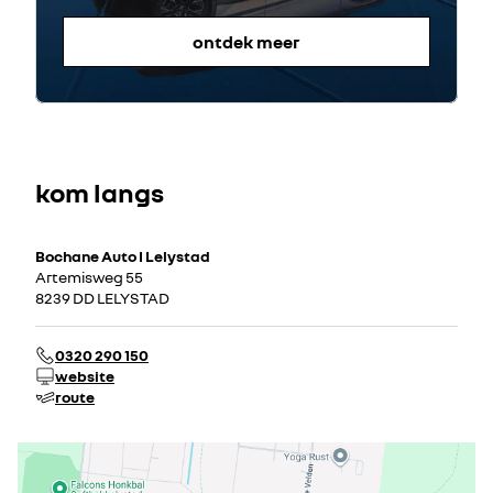
ontdek meer
kom langs
Bochane Auto I Lelystad
Artemisweg 55
8239 DD LELYSTAD
0320 290 150
website
route