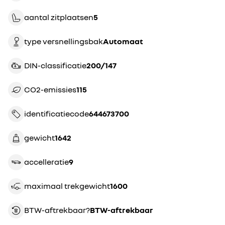
aantal zitplaatsen
5
type versnellingsbak
automaat
DIN-classificatie
200/147
CO2-emissies
115
identificatiecode
644673700
gewicht
1642
accelleratie
9
maximaal trekgewicht
1600
BTW-aftrekbaar?
BTW-aftrekbaar