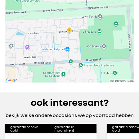
ook interessant?
bekijk welke andere occasions we op voorraad hebben
garantie renew
garantie
12
garantie rene
gold
maand(en)
gold