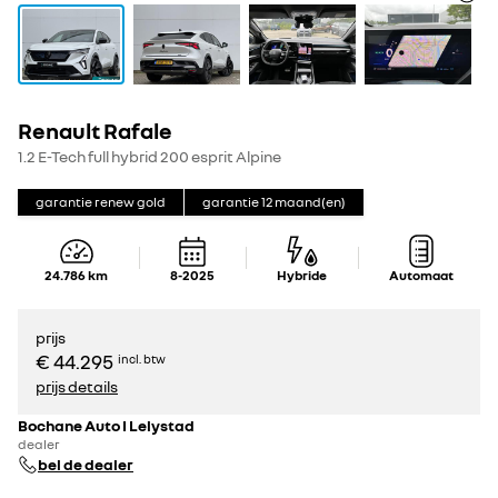
Renault Rafale
1.2 E-Tech full hybrid 200 esprit Alpine
garantie renew gold
garantie
12
maand(en)
24.786
km
8-2025
Hybride
Automaat
prijs
€ 44.295
incl. btw
prijs details
Bochane Auto I Lelystad
dealer
bel de dealer