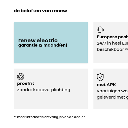
de beloften van renew
Europese pec
renew electric
24/7 in heel E
garantie
12
maand(en)
beschikbaar *
proefrit
met APK
zonder koopverplichting
voertuigen wor
geleverd met 
** meer informatie ontvang je van de dealer