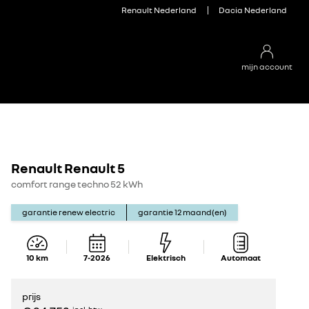
Renault Nederland
Dacia Nederland
mijn account
Renault Renault 5
comfort range techno 52 kWh
garantie renew electric
garantie
12
maand(en)
10
km
7-2026
Elektrisch
Automaat
prijs