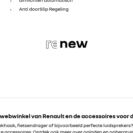
dimlichten automatisch
Anti doorSlip Regeling
re
new
 webwinkel van Renault en de accessoires voor d
rekhaak, fietsendrager of bijvoorbeeld perfecte luidsprekers? 
jke accessoires. Ontdek ook meer over opladen en opbergrui