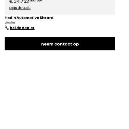
€ 34.752
incl. btw
prijs details
Hedin Automotive Sittard
dealer
bel de dealer
neem contact op