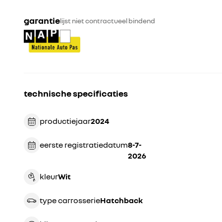
garantie
lijst niet contractueel bindend
technische specificaties
productiejaar
2024
eerste registratiedatum
8-7-
2026
kleur
wit
type carrosserie
hatchback