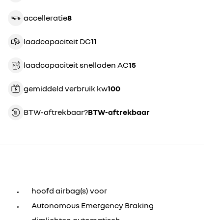
accelleratie
8
laadcapaciteit DC
11
laadcapaciteit snelladen AC
15
gemiddeld verbruik kw
100
BTW-aftrekbaar?
BTW-aftrekbaar
hoofd airbag(s) voor
Autonomous Emergency Braking