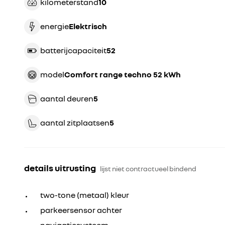
kilometerstand
10
energie
Elektrisch
batterijcapaciteit
52
model
comfort range techno 52 kWh
aantal deuren
5
aantal zitplaatsen
5
details uitrusting
lijst niet contractueel bindend
two-tone (metaal) kleur
parkeersensor achter