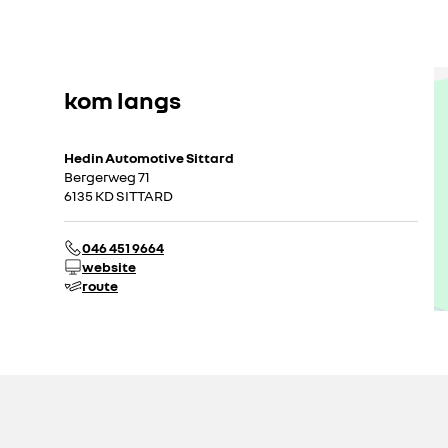
kom langs
Hedin Automotive Sittard
Bergerweg 71
6135 KD SITTARD
046 451 9664
website
route