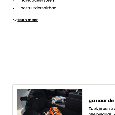
navigatiesysteem
bestuurdersairbag
toon meer
ga naar de
Zoek jij een t
alle belangri