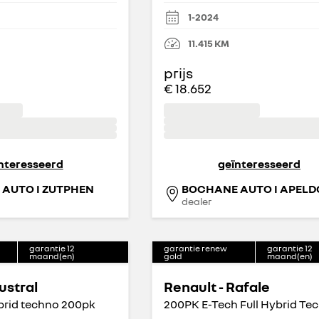
1-2024
11.415
KM
prijs
€ 18.652
nteresseerd
geïnteresseerd
AUTO I ZUTPHEN
BOCHANE AUTO I APEL
dealer
garantie
12
garantie renew
garantie
12
maand(en)
gold
maand(en)
ustral
Renault - Rafale
ybrid techno 200pk