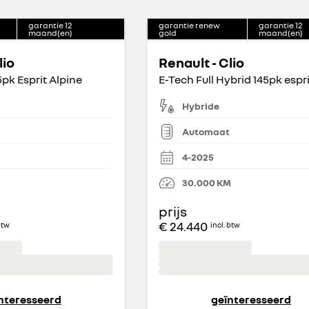
garantie
12
garantie renew
garantie
12
maand(en)
gold
maand(en)
lio
Renault - Clio
5pk Esprit Alpine
Hybride
Automaat
4-2025
30.000
KM
prijs
€ 24.440
btw
incl. btw
nteresseerd
geïnteresseerd