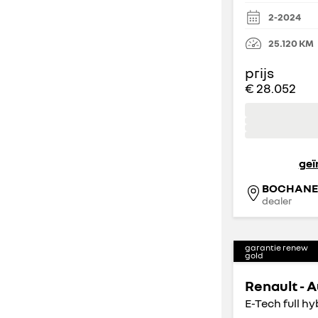
2
4
2-2024
(
1
)
(
3
)
25.120
KM
5
3
(
650
)
(
0
)
prijs
€ 28.052
inhoud
3.300 L
12.400 L
geï
BOCHANE 
dealer
garantie renew
gold
Renault - A
E-Tech full h