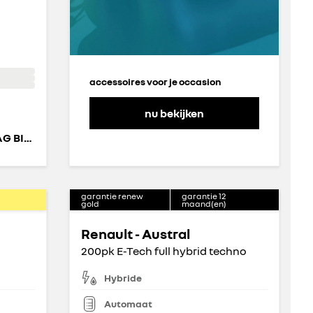
accessoires voor je occasion
nu bekijken
ZEEUW & ZEEUW DEN HAAG BINCKHORST
garantie renew
garantie
12
gold
maand(en)
Renault - Austral
200pk E-Tech full hybrid techno
Hybride
Automaat