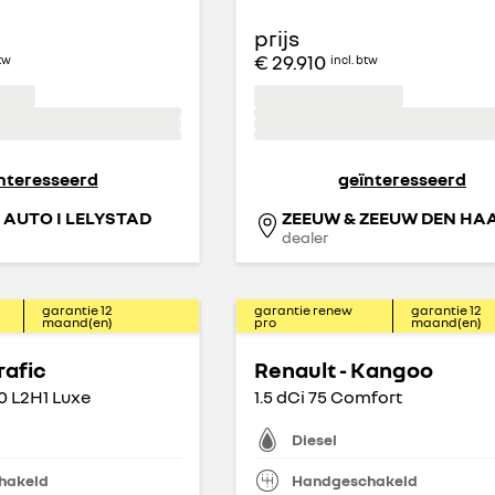
prijs
€ 29.910
btw
incl. btw
nteresseerd
geïnteresseerd
AUTO I LELYSTAD
dealer
garantie
12
garantie renew
garantie
12
maand(en)
pro
maand(en)
rafic
Renault - Kangoo
30 L2H1 Luxe
1.5 dCi 75 Comfort
Diesel
hakeld
Handgeschakeld