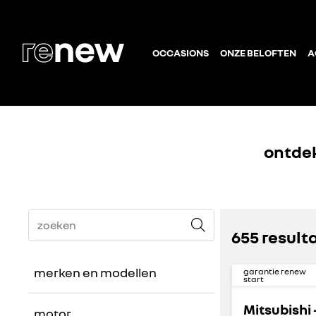
OCCASIONS
ONZE BELOFTEN
A
ontdek
655 result
merken en modellen
garantie renew
start
merk
Mitsubishi 
motor