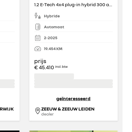
1.2 E-Tech 4x4 plug-in hybrid 300 atelier Alpine
Hybride
Automaat
2-2025
19.454
KM
prijs
€ 45.410
incl. btw
geïnteresseerd
RWIJK
ZEEUW & ZEEUW LEIDEN
dealer