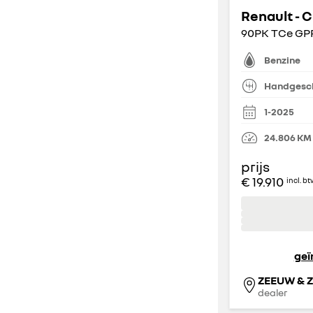
Renault - C
90PK TCe GP
Benzine
Handgesc
1-2025
24.806
KM
prijs
€ 19.910
incl. b
geï
ZEEUW & 
dealer