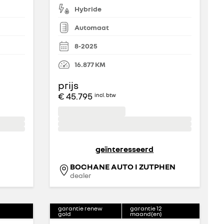
Hybride
Automaat
8-2025
16.877
KM
prijs
€ 45.795
incl. btw
geïnteresseerd
BOCHANE AUTO I ZUTPHEN
dealer
garantie renew
garantie
12
gold
maand(en)