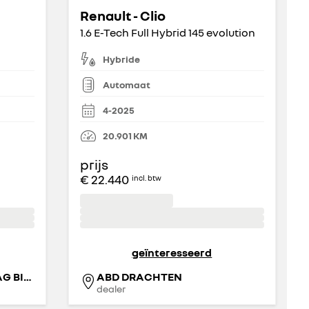
Renault - Clio
1.6 E-Tech Full Hybrid 145 evolution
Hybride
Automaat
4-2025
20.901
KM
prijs
€ 22.440
incl. btw
geïnteresseerd
ZEEUW & ZEEUW DEN HAAG BINCKHORST
ABD DRACHTEN
dealer