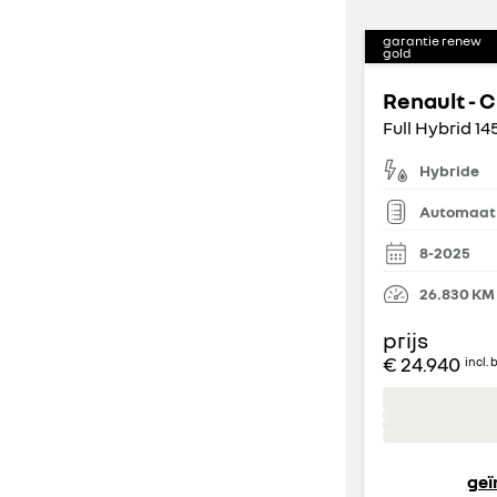
garantie renew
gold
Renault - C
Full Hybrid 14
Hybride
Automaat
8-2025
26.830
KM
prijs
€ 24.940
incl. 
geï