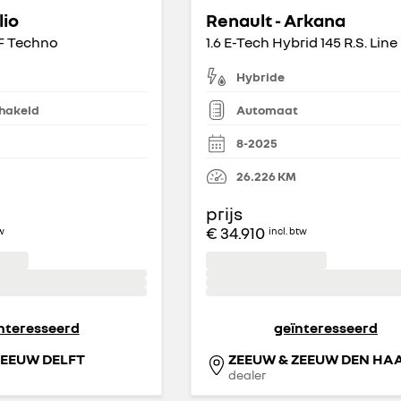
lio
Renault - Arkana
F Techno
1.6 E-Tech Hybrid 145 R.S. Line
Hybride
hakeld
Automaat
8-2025
26.226
KM
prijs
€ 34.910
tw
incl. btw
nteresseerd
geïnteresseerd
ZEEUW DELFT
dealer