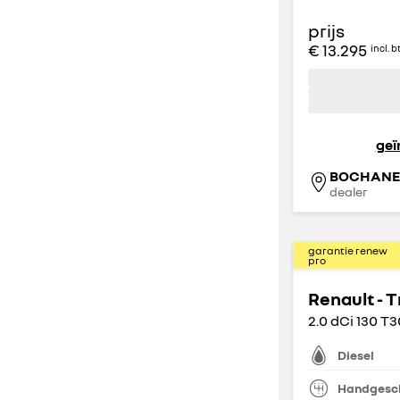
nee
(
132
)
personenauto
(
633
)
prijs
ja
(
520
)
€ 13.295
incl. 
bedrijfswagen
(
22
)
aantal zitplaatsen
geï
BOCHANE 
2
3
dealer
(
8
)
(
15
)
4
5
garantie renew
(
17
)
(
591
)
pro
7
9
Renault - T
(
24
)
(
0
)
2.0 dCi 130 T
Diesel
aantal deuren
Handgesc