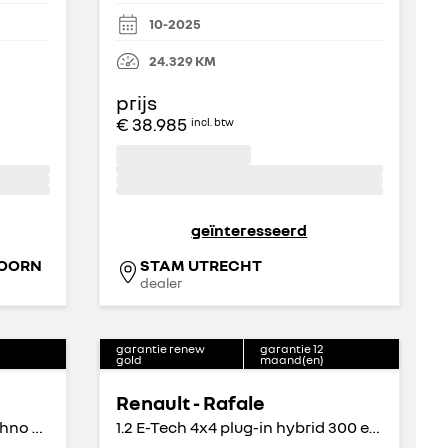
10-2025
24.329
KM
prijs
€ 38.985
incl. btw
geïnteresseerd
DOORN
STAM UTRECHT
dealer
garantie renew
garantie
12
gold
maand(en)
Renault - Rafale
200PK E-Tech Full Hybrid Techno Automaat
1.2 E-Tech 4x4 plug-in hybrid 300 esprit Alpine