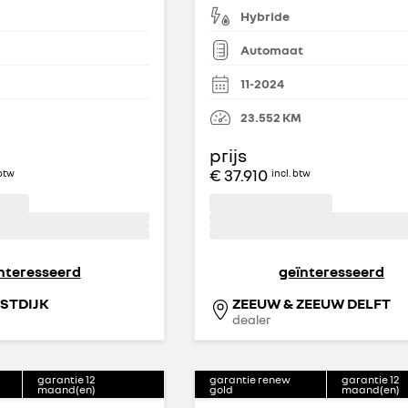
Hybride
Automaat
11-2024
23.552
KM
prijs
€ 37.910
 btw
incl. btw
nteresseerd
geïnteresseerd
STDIJK
ZEEUW & ZEEUW DELFT
dealer
garantie
12
garantie renew
garantie
12
maand(en)
gold
maand(en)