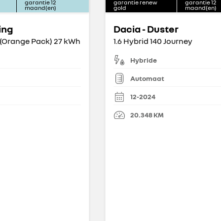
garantie
12
garantie renew
garantie
12
maand(en)
gold
maand(en)
ing
Dacia - Duster
 (Orange Pack) 27 kWh
1.6 Hybrid 140 Journey
Hybride
Automaat
12-2024
20.348
KM