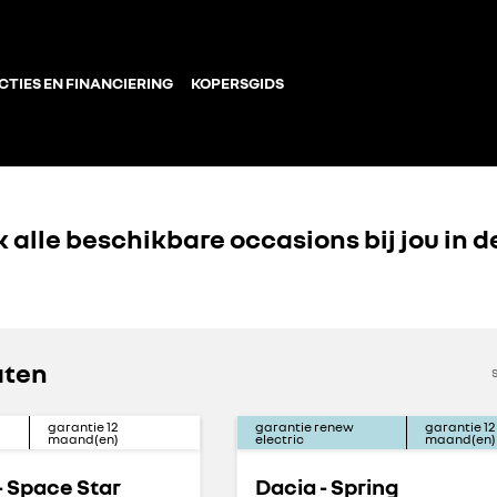
CTIES EN FINANCIERING
KOPERSGIDS
 alle beschikbare occasions bij jou in d
aten
garantie
12
garantie renew
garantie
12
maand(en)
electric
maand(en)
- Space Star
Dacia - Spring