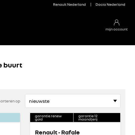
Renault Nederland
Dacia Nederland
mijn account
e buurt
sorteren op
garantie renew
garantie
12
gold
maand(en)
Renault - Rafale