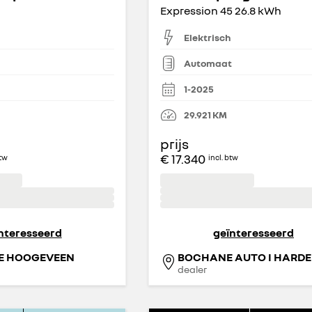
Expression 45 26.8 kWh
Elektrisch
Automaat
1-2025
29.921
KM
prijs
€ 17.340
btw
incl. btw
nteresseerd
geïnteresseerd
E HOOGEVEEN
BOCHANE AUTO I HARDE
dealer