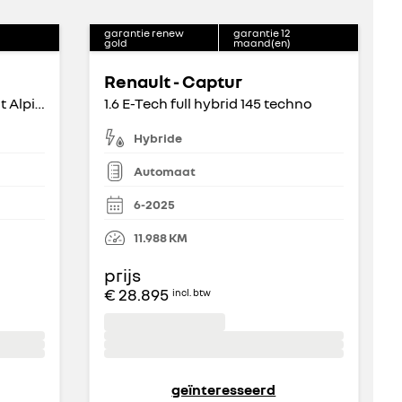
garantie renew
garantie
12
gold
maand(en)
Renault - Captur
E-Tech Full Hybrid 145pk esprit Alpine
1.6 E-Tech full hybrid 145 techno
Hybride
Automaat
6-2025
11.988
KM
prijs
€ 28.895
incl. btw
geïnteresseerd