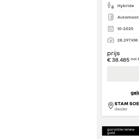
Hybride
Automaat
10-2025
28.297
KM
prijs
€ 38.485
incl.
geï
STAM SOE
dealer
garantie renew
gold