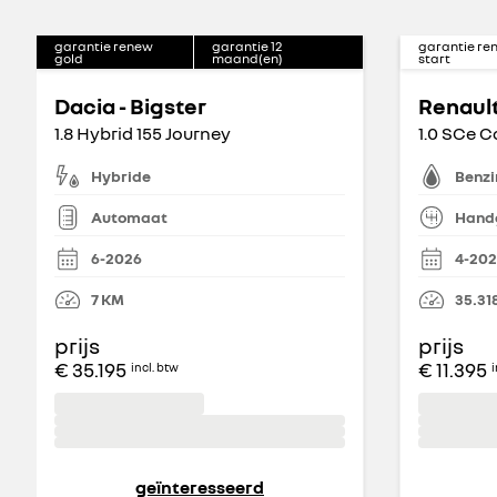
garantie renew
garantie
12
garantie re
gold
maand(en)
start
Dacia - Bigster
Renault
1.8 Hybrid 155 Journey
1.0 SCe C
Hybride
Benzi
Automaat
Hand
6-2026
4-20
7
KM
35.31
prijs
prijs
€ 35.195
€ 11.395
incl. btw
i
geïnteresseerd