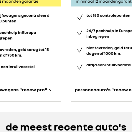
12 maanden garantie
minimaal 12 maanden garant
ijfswagens gecontroleerd
tot 150 controlepunten
0 punten
24/7 pechhulp in Europ
pechhulp in Europa
inbegrepen
grepen
niet tevreden, geld teru
tevreden, geld terug tot 15
dagen of 1000 km.
 of 750 km.
altijd een inruilvoorstel
d een inruilvoorstel
fswagens "renew pro"
personenauto's "renew e
de meest recente auto's