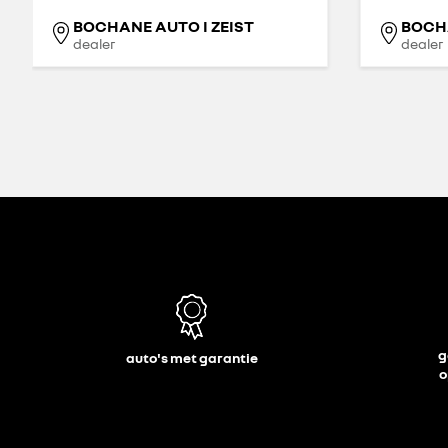
BOCHANE AUTO I ZEIST
BOCHA
dealer
dealer
g
auto's met garantie
o