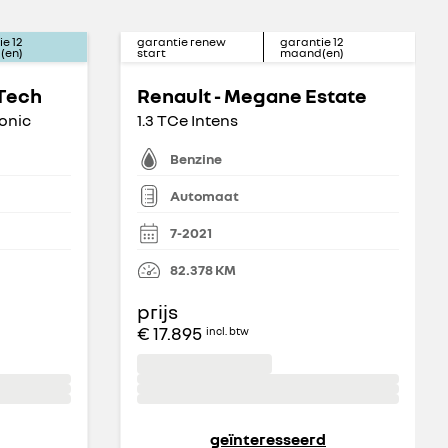
ie
12
garantie renew
garantie
12
(en)
start
maand(en)
-Tech
Renault - Megane Estate
onic
1.3 TCe Intens
Benzine
Automaat
7-2021
82.378
KM
prijs
€ 17.895
incl. btw
geïnteresseerd