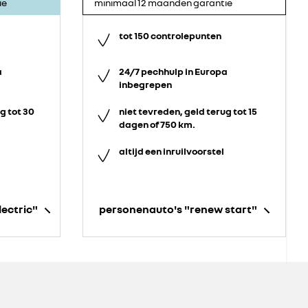
ie
minimaal 12 maanden garantie
tot 150 controlepunten
a
24/7 pechhulp in Europa
inbegrepen
g tot 30
niet tevreden, geld terug tot 15
dagen of 750 km.
altijd een inruilvoorstel
lectric"
personenauto's "renew start"