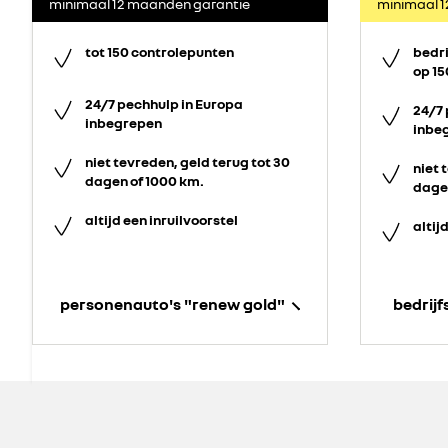
minimaal 12 maanden garantie
minimaal 
tot 150 controlepunten
bedr
op 15
24/7 pechhulp in Europa
24/7 
inbegrepen
inbe
niet tevreden, geld terug tot 30
niet 
dagen of 1000 km.
dagen
altijd een inruilvoorstel
altij
personenauto's "renew gold"
bedrij