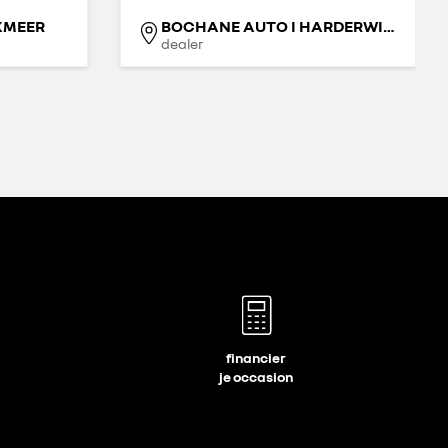
XMEER
BOCHANE AUTO I HARDERWIJK
dealer
financier
je occasion