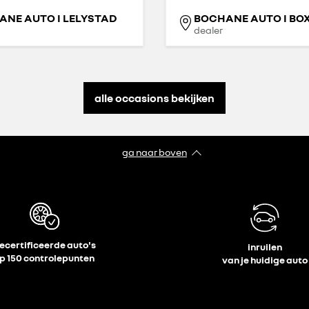
NE AUTO I LELYSTAD
BOCHANE AUTO I BO
dealer
alle occasions bekijken
ga naar boven
ecertificeerde auto's
inruilen
p 150 controlepunten
van je huidige auto