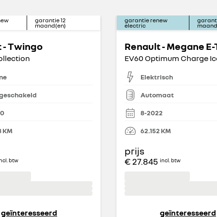
new
garantie
12
garantie renew
garant
maand(en)
electric
maand
 - Twingo
Renault - Megane E
ollection
EV60 Optimum Charge Ic
ne
Elektrisch
geschakeld
Automaat
20
8-2022
8
KM
62.152
KM
prijs
€ 27.845
ncl. btw
incl. btw
geïnteresseerd
geïnteresseerd